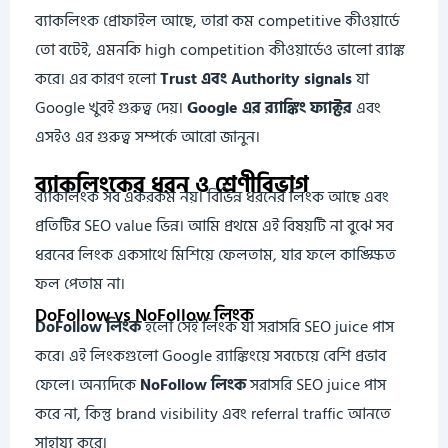
ব্যাকলিংক প্রোফাইল আছে, তারা কম competitive কীওয়ার্ডে
তো বটেই, এমনকি high competition কীওয়ার্ডেও ভালো র‍্যাঙ্ক
করে। এর কারণ হলো
Trust এবং Authority signals
যা
Google খুবই গুরুত্ব দেয়।
Google এর র‍্যাঙ্কিং ফ্যাক্টর
এবং
এসইও এর গুরুত্ব সম্পর্কে আরো জানুন।
ব্যাকলিংকের ধরন ও শ্রেণীবিভাগ
ব্যাকলিংক সব একরকম নয়। বিভিন্ন ধরনের লিংক আছে এবং
প্রতিটির SEO value ভিন্ন। আমি প্রথমে এই বিষয়টি না বুঝে সব
ধরনের লিংক একসাথে মিশিয়ে ফেলতাম, যার ফলে কাঙ্ক্ষিত
ফল পেতাম না।
DoFollow vs NoFollow লিংক
DoFollow লিংক
হলো সেই লিংক যা সরাসরি SEO juice পাস
করে। এই লিংকগুলো Google র‍্যাঙ্কিংয়ে সবচেয়ে বেশি প্রভাব
ফেলে। অন্যদিকে
NoFollow লিংক
সরাসরি SEO juice পাস
করে না, কিন্তু brand visibility এবং referral traffic আনতে
সাহায্য করে।