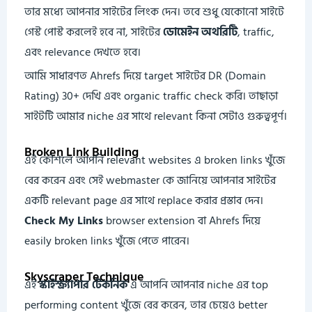
তার মধ্যে আপনার সাইটের লিংক দেন। তবে শুধু যেকোনো সাইটে
গেস্ট পোস্ট করলেই হবে না, সাইটের
ডোমেইন অথরিটি
, traffic,
এবং relevance দেখতে হবে।
আমি সাধারণত Ahrefs দিয়ে target সাইটের DR (Domain
Rating) 30+ দেখি এবং organic traffic check করি। তাছাড়া
সাইটটি আমার niche এর সাথে relevant কিনা সেটাও গুরুত্বপূর্ণ।
Broken Link Building
এই কৌশলে আপনি relevant websites এ broken links খুঁজে
বের করেন এবং সেই webmaster কে জানিয়ে আপনার সাইটের
একটি relevant page এর সাথে replace করার প্রস্তাব দেন।
Check My Links
browser extension বা Ahrefs দিয়ে
easily broken links খুঁজে পেতে পারেন।
Skyscraper Technique
এই
স্কাইস্ক্র্যাপার টেকনিক
এ আপনি আপনার niche এর top
performing content খুঁজে বের করেন, তার চেয়েও better