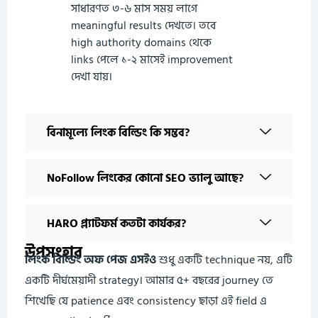
সাধারণত ৩-৬ মাস সময় লাগে
meaningful results দেখতে। তবে
high authority domains থেকে
links পেলে ১-২ মাসেই improvement
দেখা যায়।
বিনামূল্যে লিংক বিল্ডিং কি সম্ভব?
NoFollow লিংকের কোনো SEO ভ্যালু আছে?
HARO প্ল্যাটফর্ম কতটা কার্যকর?
উপসংহার
লিংক বিল্ডিং অফ পেজ এসইও
শুধু একটি technique নয়, এটি
একটি দীর্ঘমেয়াদী strategy। আমার ৫+ বছরের journey তে
শিখেছি যে patience এবং consistency ছাড়া এই field এ