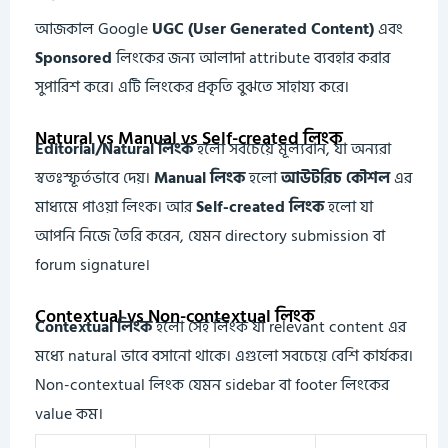
আজকাল Google
UGC (User Generated Content)
এবং
Sponsored
লিংকের জন্য আলাদা attribute ব্যবহার করার
সুপারিশ করে। এটি লিংকের প্রকৃতি বুঝতে সাহায্য করে।
Natural vs Manual vs Self-created লিংক
Editorial/Natural লিংক
হলো সবচেয়ে মূল্যবান, যা অন্যরা
স্বতঃস্ফূর্তভাবে দেয়।
Manual লিংক
হলো
আউটরিচ কৌশল
এর
মাধ্যমে পাওয়া লিংক। আর
Self-created লিংক
হলো যা
আপনি নিজে তৈরি করেন, যেমন directory submission বা
forum signature।
Contextual vs Non-contextual লিংক
Contextual লিংক
হলো সেই লিংক যা relevant content এর
মধ্যে natural ভাবে বসানো থাকে। এগুলো সবচেয়ে বেশি কার্যকর।
Non-contextual লিংক যেমন sidebar বা footer লিংকের
value কম।