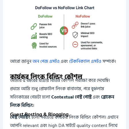
আরো জানুন
অন পেজ এসইও
এবং
টেকনিক্যাল এসইও
সম্পর্কে।
কার্যকর লিংক বিল্ডিং কৌশল
আমার ৫ বছরের যাত্রায় বিভিন্ন কৌশল পরীক্ষা করে দেখেছি।
প্রথমে আমি শুধু প্রোফাইল লিংক বানাতাম, পরে বুঝলাম
সত্যিকারের গেমটা হলো
Contextual গেস্ট পোস্ট
এবং
ব্রোকেন
লিংক বিল্ডিং
।
Guest Posting & Blogging
গেস্ট পোস্টিং
হলো সবচেয়ে কার্যকর লিংক বিল্ডিং কৌশল। এখানে
আপনি relevant এবং high DA সাইটে quality content লিখে