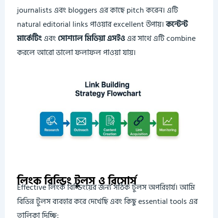
journalists এবং bloggers এর কাছে pitch করেন। এটি
natural editorial links পাওয়ার excellent উপায়।
কন্টেন্ট
মার্কেটিং
এবং
সোশ্যাল মিডিয়া এসইও
এর সাথে এটি combine
করলে আরো ভালো ফলাফল পাওয়া যায়।
লিংক বিল্ডিং টুলস ও রিসোর্স
Effective লিংক বিল্ডিংয়ের জন্য সঠিক টুলস অপরিহার্য। আমি
বিভিন্ন টুলস ব্যবহার করে দেখেছি এবং কিছু essential tools এর
তালিকা দিচ্ছি: