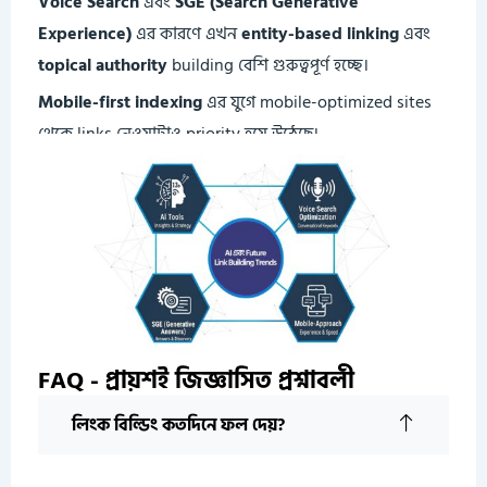
Voice Search
এবং
SGE (Search Generative
Experience)
এর কারণে এখন
entity-based linking
এবং
topical authority
building বেশি গুরুত্বপূর্ণ হচ্ছে।
Mobile-first indexing
এর যুগে mobile-optimized sites
থেকে links নেওয়াটাও priority হয়ে উঠেছে।
FAQ - প্রায়শই জিজ্ঞাসিত প্রশ্নাবলী
লিংক বিল্ডিং কতদিনে ফল দেয়?