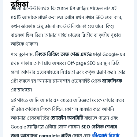
ভূমিকা
ভালো কন্টেন্ট লিখেও কি গুগলে টপ র‍্যাঙ্কিং পাচ্ছেন না? এই
প্রশ্নটি আমাকে প্রায়ই করা হয়। আমি যখন প্রথম SEO শুরু করি,
তখন ভাবতাম শুধু ভালো কন্টেন্ট লিখলেই হয়ে যাবে। কিন্তু
বাস্তবতা ছিল ভিন্ন। আমার সাইট পেজের দ্বিতীয় বা তৃতীয় পৃষ্ঠায়
আটকে থাকত।
পরে বুঝলাম,
লিংক বিল্ডিং অফ পেজ এসইও
ছাড়া Google-এর
প্রথম পাতায় আসা প্রায় অসম্ভব। Off-page SEO এর মূল ভিত্তি
হলো আপনার ওয়েবসাইটের বিশ্বস্ততা এবং কর্তৃত্ব প্রমাণ করা। আর
এটা করতে হয় অন্যান্য মানসম্পন্ন ওয়েবসাইট থেকে
ব্যাকলিংক
এর মাধ্যমে।
এই গাইডে আমি আমার ৫+ বছরের অভিজ্ঞতা থেকে শেয়ার করব
কীভাবে কার্যকর লিংক বিল্ডিং কৌশল ব্যবহার করে আপনি
আপনার ওয়েবসাইটের
ডোমেইন অথরিটি
বাড়াতে পারেন এবং
Google র‍্যাঙ্কিংয়ে এগিয়ে যেতে পারেন।
SEO বেসিক শেখার
জন্য আমাদের complete গাইড
দেখুন এবং
কীওয়ার্ড রিসার্চ