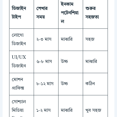
ইনকাম
ডিজাইন
শেখার
শুরুর
পটেনশিয়া
টাইপ
সময়
সহজতা
ল
লোগো
২-৩ মাস
মাঝারি
সহজ
ডিজাইন
UI/UX
৬-৮ মাস
উচ্চ
মাঝারি
ডিজাইন
মোশন
৮-১২ মাস
উচ্চ
কঠিন
গ্রাফিক্স
সোশ্যাল
মিডিয়া
১-২ মাস
মাঝারি
খুব সহজ