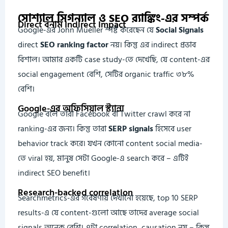
সোশ্যাল সিগন্যাল ও SEO র‍্যাঙ্কিং-এর সম্পর্ক
Direct বনাম Indirect Impact
Google-এর John Mueller স্পষ্ট করেছেন যে
Social Signals
direct
SEO ranking factor
নয়। কিন্তু এর indirect প্রভাব
বিশাল। আমার একটি case study-তে দেখেছি, যে content-এর
social engagement বেশি, সেটির organic traffic ৩৮%
বেশি।
Google-এর অফিসিয়াল স্ট্যান্স
Google বলে তারা Facebook বা Twitter crawl করে না
ranking-এর জন্য। কিন্তু তারা
SERP signals
হিসেবে user
behavior track করে। যখন কোনো content social media-
তে viral হয়, মানুষ সেটা Google-এ search করে – এটিই
indirect SEO benefit।
Research-backed correlation
Searchmetrics-এর গবেষণায় দেখানো হয়েছে, top 10 SERP
results-এ যে content-গুলো আছে তাদের average social
signals অনেক বেশি। এটা correlation, causation নয় – কিন্তু