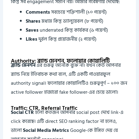
কিন্তু সব engagement সমান নয়। আমার গবেষণায় দেখেছি:
Comments
সবচেয়ে শক্তিশালী (১০ পয়েন্ট)
Shares
মধ্যম কিন্তু ভ্যালুয়েবল (৮ পয়েন্ট)
Saves
underrated কিন্তু কার্যকর (৬ পয়েন্ট)
Likes
দুর্বল কিন্তু প্রয়োজনীয় (২ পয়েন্ট)
Authority: ব্র্যান্ড মেনশন, ফলোয়ার কোয়ালিটি
ব্র্যান্ড মেনশন
এর গুরুত্ব অনেকে বুঝে না। যখন কেউ আপনার
ব্র্যান্ড নিয়ে ইতিবাচক কথা বলে, এটি একটি পাওয়ারফুল
authority signal। ফলোয়ার কোয়ালিটিও গুরুত্বপূর্ণ – ১০০ জন
active follower হাজারো fake follower-এর চেয়ে ভালো।
Traffic: CTR, Referral Traffic
Social CTR
হলো কতজন আপনার social post দেখে link-এ
click করেছে। এটি direct SEO ranking factor না হলেও,
ভালো
Social Media Metrics
Google-কে ইঙ্গিত দেয় যে