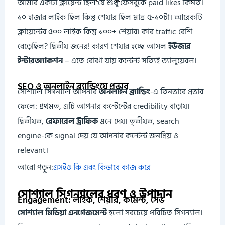
আমার একটা ক্লায়েন্ট ছিল যে শুধু ফেসবুকে paid likes কিনত।
১০ হাজার লাইক ছিল কিন্তু শেয়ার ছিল মাত্র ৫-১০টা। আরেকটি
ক্লায়েন্টের ৫০০ লাইক কিন্তু ১০০+ শেয়ার। কার traffic বেশি
বেড়েছিল? দ্বিতীয় জনের! কারণ শেয়ার হচ্ছে আসল
ইউজার
ইন্টারঅ্যাকশন
– এতে বোঝা যায় কন্টেন্ট সত্যিই ভ্যালুয়েবল।
SEO ও অনলাইন ব্র্যান্ডিংয়ে প্রভাব
সোশ্যাল সিগন্যাল আপনার
অনলাইন ব্র্যান্ডিং
-এ তিনভাবে প্রভাব
ফেলে: প্রথমত, এটি আপনার কন্টেন্টের credibility বাড়ায়।
দ্বিতীয়ত,
রেফারেল ট্রাফিক
এনে দেয়। তৃতীয়ত, search
engine-কে signal দেয় যে আপনার কন্টেন্ট জনপ্রিয় ও
relevant।
আরো পড়ুন:
এসইও কি এবং কিভাবে কাজ করে
সোশ্যাল সিগন্যালের ধরণ ও উপাদান
Engagement: লাইক, শেয়ার, কমেন্ট, সেভ
সোশ্যাল মিডিয়া এনগেজমেন্ট
হলো সবচেয়ে পরিচিত সিগন্যাল।