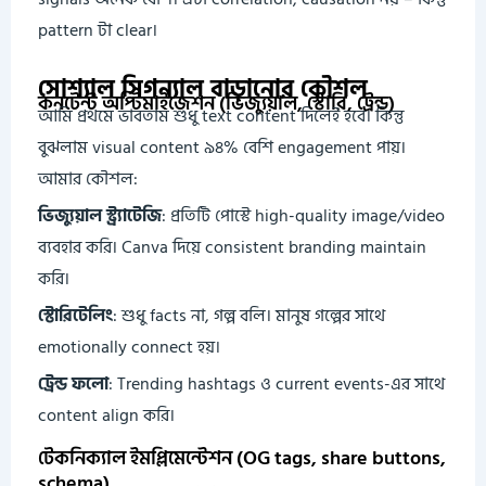
pattern টা clear।
সোশ্যাল সিগন্যাল বাড়ানোর কৌশল
কনটেন্ট অপ্টিমাইজেশন (ভিজ্যুয়াল, স্টোরি, ট্রেন্ড)
আমি প্রথমে ভাবতাম শুধু text content দিলেই হবে। কিন্তু
বুঝলাম visual content ৯৪% বেশি engagement পায়।
আমার কৌশল:
ভিজ্যুয়াল স্ট্র্যাটেজি
: প্রতিটি পোস্টে high-quality image/video
ব্যবহার করি। Canva দিয়ে consistent branding maintain
করি।
স্টোরিটেলিং
: শুধু facts না, গল্প বলি। মানুষ গল্পের সাথে
emotionally connect হয়।
ট্রেন্ড ফলো
: Trending hashtags ও current events-এর সাথে
content align করি।
টেকনিক্যাল ইমপ্লিমেন্টেশন (OG tags, share buttons,
schema)