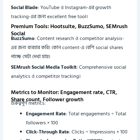
Social Blade
: YouTube ও Instagram-এর growth
tracking-এর জন্য excellent free tool।
Premium Tools: Hootsuite, BuzzSumo, SEMrush
Social
BuzzSumo
: Content research ও competitor analysis-
এর জন্য ব্যবহার করি। কোন content-এ বেশি social shares
পাচ্ছে সেটা দেখা যায়।
SEMrush Social Media Toolkit
: Comprehensive social
analytics ও competitor tracking।
Metrics to Monitor: Engagement rate, CTR,
Share count, Follower growth
গুরুত্বপূর্ণ metrics:
Engagement Rate
: Total engagements ÷ Total
followers × 100
Click-Through Rate
: Clicks ÷ Impressions × 100