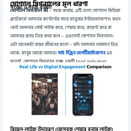
সোশ্যাল সিগন্যালের মূল ধারণা
সংজ্ঞা ও সহজ ব্যাখ্যা
সোশ্যাল সিগন্যাল কী
– সহজ কথায়, এটি হলো সোশ্যাল মিডিয়া
প্ল্যাটফর্মে আপনার কন্টেন্টের সাথে মানুষের ইন্টারঅ্যাকশন। যখন
কেউ আপনার পোস্ট লাইক করে, শেয়ার করে, কমেন্ট করে বা
আপনার ব্র্যান্ড নিয়ে কথা বলে – এগুলোই সোশ্যাল সিগন্যাল।
এটা অনেকটা বাস্তব জীবনের মতো – যদি আপনার দোকানে ভিড়
থাকে, মানুষ আরো আসবে।
সার্চ ইঞ্জিন অপটিমাইজেশন
এর
মতোই, সোশ্যাল সিগন্যাল হচ্ছে একটি trust indicator।
রিয়েল-লাইফ উদাহরণ (ফেসবুক শেয়ার বনাম লাইক)