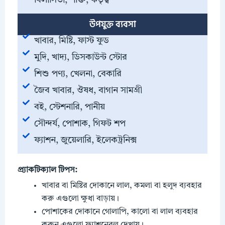
উপযুক্ত ব্যবসা
খাবার, মিষ্টি, ফাস্ট ফুড
মুদি, খাদ্য, ডিসকাউন্ট স্টোর
শিশু পণ্য, খেলনা, বেকারি
জৈব খাবার, ঔষধ, বাগান সামগ্রী
বই, স্টেশনারি, পানীয়
সৌন্দর্য, পোশাক, গিফট শপ
ফ্যাশন, জুয়েলারি, ইলেকট্রনিক্স
প্র্যাকটিক্যাল টিপস:
খাবার বা মিষ্টির দোকানে লাল, কমলা বা হলুদ ব্যবহার
করু এগুলো ক্ষুধা বাড়ায়।
পোশাকের দোকানে গোলাপি, কালো বা লাল ব্যবহার
করুন এগুলো ফ্যাশনেবল দেখায়।