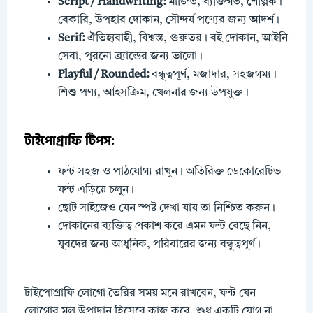
Script / Handwriting:
মার্জিত, ব্যক্তিগত, শৈল্পিক।
বেকারি, উপহার দোকান, সৌন্দর্য পণ্যের জন্য আদর্শ।
Serif:
ঐতিহ্যবাহী, বিশ্বস্ত, গুরুতর। বই দোকান, আইনি
সেবা, পুরনো ব্র্যান্ডের জন্য ভালো।
Playful / Rounded:
বন্ধুত্বপূর্ণ, মজাদার, সহজগম্য।
শিশু পণ্য, আইসক্রিম, খেলনার জন্য উপযুক্ত।
টাইপোগ্রাফি টিপস:
ফন্ট সহজ ও পাঠযোগ্য রাখুন। অতিরিক্ত ডেকোরেটিভ
ফন্ট এড়িয়ে চলুন।
ছোট সাইজেও যেন স্পষ্ট দেখা যায় তা নিশ্চিত করুন।
দোকানের ব্যক্তিত্ব প্রকাশ করে এমন ফন্ট বেছে নিন,
যুবদের জন্য আধুনিক, পরিবারের জন্য বন্ধুত্বপূর্ণ।
টাইপোগ্রাফি লোগো তৈরির সময় মনে রাখবেন, ফন্ট যেন
লোগোর মূল উপাদান হিসেবে কাজ করে, শুধু একটি যোগ না