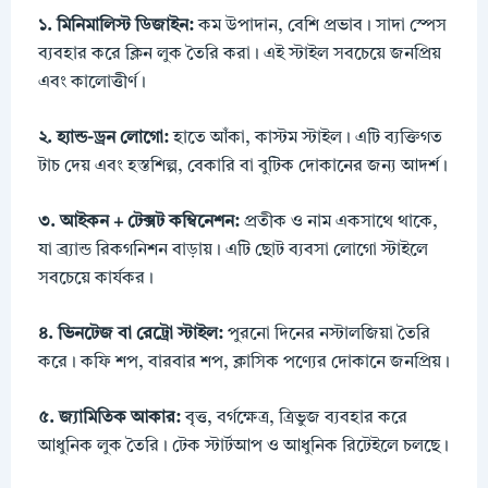
১. মিনিমালিস্ট ডিজাইন:
কম উপাদান, বেশি প্রভাব। সাদা স্পেস
ব্যবহার করে ক্লিন লুক তৈরি করা। এই স্টাইল সবচেয়ে জনপ্রিয়
এবং কালোত্তীর্ণ।
২. হ্যান্ড-ড্রন লোগো:
হাতে আঁকা, কাস্টম স্টাইল। এটি ব্যক্তিগত
টাচ দেয় এবং হস্তশিল্প, বেকারি বা বুটিক দোকানের জন্য আদর্শ।
৩. আইকন + টেক্সট কম্বিনেশন:
প্রতীক ও নাম একসাথে থাকে,
যা ব্র্যান্ড রিকগনিশন বাড়ায়। এটি ছোট ব্যবসা লোগো স্টাইলে
সবচেয়ে কার্যকর।
৪. ভিনটেজ বা রেট্রো স্টাইল:
পুরনো দিনের নস্টালজিয়া তৈরি
করে। কফি শপ, বারবার শপ, ক্লাসিক পণ্যের দোকানে জনপ্রিয়।
৫. জ্যামিতিক আকার:
বৃত্ত, বর্গক্ষেত্র, ত্রিভুজ ব্যবহার করে
আধুনিক লুক তৈরি। টেক স্টার্টআপ ও আধুনিক রিটেইলে চলছে।