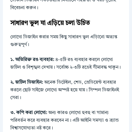
দোকান ডিজাইন সফটওয়্যার নির্বাচনে সহজতা ও খরচ দুটোই
বিবেচনা করুন।
সাধারণ ভুল যা এড়িয়ে চলা উচিত
লোগো ডিজাইন করার সময় কিছু সাধারণ ভুল এড়িানো অত্যন্ত
গুরুত্বপূর্ণ।
১. অতিরিক্ত রঙ ব্যবহার:
৪-৫টি রঙ ব্যবহার করলে লোগো
জটিল ও বিশৃঙ্খল দেখায়। সর্বোচ্চ ২-৩টি রঙেই সীমাবদ্ধ থাকুন।
২. জটিল ডিজাইন:
অনেক ডিটেইল, শেড, গ্রেডিয়েন্ট ব্যবহার
করলে ছোট সাইজে লোগো অস্পষ্ট হয়ে যায়। সিম্পল ডিজাইনই
সেরা।
৩. কপি করা লোগো:
অন্য কারও লোগো হুবহু বা সামান্য
পরিবর্তন করে ব্যবহার করবেন না। এটি আইনি সমস্যা ও ব্র্যান্ড
বিশ্বাসযোগ্যতা নষ্ট করে।