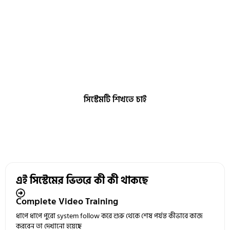
Repeatable System
একই process follow করে বারবার result আনার মতো একটি working
system তৈরি করতে পারবেন
সিস্টেমটি শিখতে চাই
এই সিস্টেমের ভিতরে কী কী থাকছে
Complete Video Training
ধাপে ধাপে পুরো system follow করে শুরু থেকে শেষ পর্যন্ত কীভাবে কাজ
করবেন তা দেখানো হয়েছে