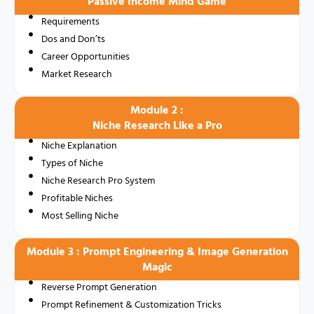
Passive Income Mind Game
Requirements
Dos and Don’ts
Career Opportunities
Market Research
Module 2 :
Niche Research Like a Pro
Niche Explanation
Types of Niche
Niche Research Pro System
Profitable Niches
Most Selling Niche
Module 3 : Prompt Engineering & Image Generation
Magic
Reverse Prompt Generation
Prompt Refinement & Customization Tricks