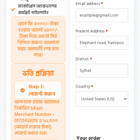
Email address
*
মার্কেটপ্লেস অ্যাপ্রুভালের
কমপ্লিট গাইডলাইন
কোর্স ফি ৫০০০/- টাকা
হওয়ার আগেই ২৫০০/-
Present Address
*
টাকা দিয়ে এখনই সিট
নিশ্চিত করুন। যেকোনো
সময় অফারটি শেষ হতে
পারে।
District
*
ভর্তি প্রক্রিয়া
Step 1:
Country
*
পেমেন্ট করুন
আপনাকে প্রথমে আমাদের
নির্ধারিত bKash
Merchant Number -
01721423019 এ ৳২,৫০০
(আড়াই হাজার টাকা)
পেমেন্ট করতে হবে।
Your order