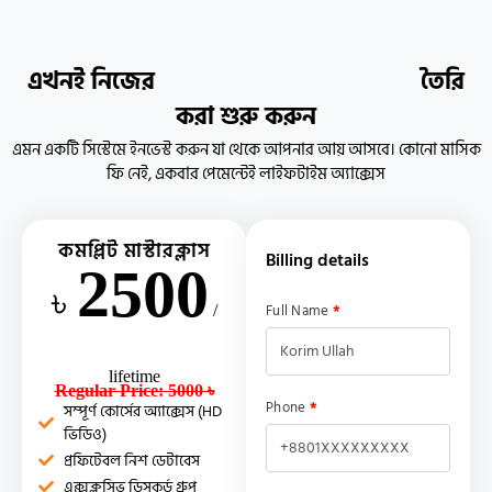
এখনই নিজের
তৈরি
করা শুরু করুন
এমন একটি সিস্টেমে ইনভেস্ট করুন যা থেকে আপনার আয় আসবে। কোনো মাসিক
ফি নেই, একবার পেমেন্টেই লাইফটাইম অ্যাক্সেস
কমপ্লিট মাস্টারক্লাস
Billing details
2500
৳
Full Name
*
/
lifetime
Regular Price: 5000 ৳
Phone
*
সম্পূর্ণ কোর্সের অ্যাক্সেস (HD
ভিডিও)
প্রফিটেবল নিশ ডেটাবেস
এক্সক্লুসিভ ডিসকর্ড গ্রুপ