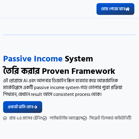
হোম পেজে যান
Passive Income
System
তৈরি করার Proven Framework
এই প্রোগ্রামে AI এবং আপনার ডিজাইন স্কিল ব্যবহার করে আন্তর্জাতিক
মার্কেটপ্লেসে একটি passive income system গড়ে তোলার পুরো প্রক্রিয়া
শিখবেন, যেখানে result আসে consistent process থেকে।
এখনই ভর্তি হোন
প্রায় ২.৫ মাসের ট্রেনিং
লাইফটাইম অ্যাক্সেস
সিক্রেট ডিসকর্ড কমিউনিটি