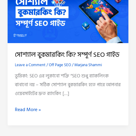
কি?
সম্পূর্ণ
SEO
গাইড
সোশ্যাল বুকমারকিং কি? সম্পূর্ণ SEO গাইড
Leave a Comment
/
Off Page SEO
/
Marjana Shammi
ভূমিকা: SEO এর লুকানো শক্তি “SEO শুধু ব্যাকলিংক
বানানো নয় – সঠিক সোশ্যাল বুকমারকিং হতে পারে আপনার
ওয়েবসাইটের দ্রুত র‍্যাংকিং […]
Read More »