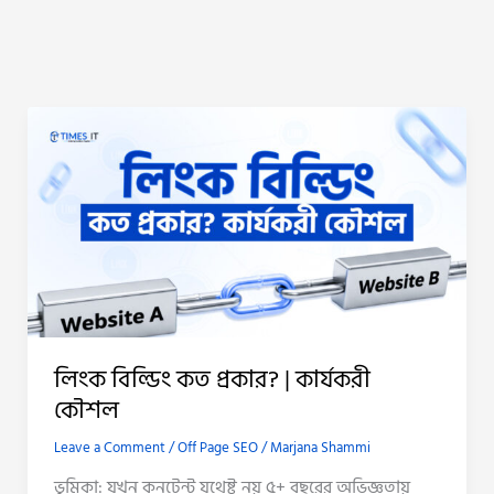
লিংক
বিল্ডিং
কত
প্রকার?
|
কার্যকরী
কৌশল
লিংক বিল্ডিং কত প্রকার? | কার্যকরী
কৌশল
Leave a Comment
/
Off Page SEO
/
Marjana Shammi
ভূমিকা: যখন কনটেন্ট যথেষ্ট নয় ৫+ বছরের অভিজ্ঞতায়